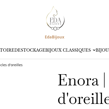
EdaBijoux
TOIRE
DESTOCKAGE
BIJOUX CLASSIQUES
BIJO
cles d'oreilles
Enora |
d'oreill