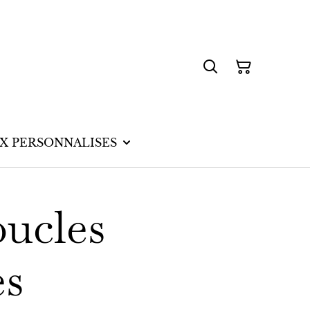
UX PERSONNALISES
oucles
es