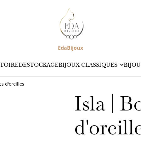
EdaBijoux
TOIRE
DESTOCKAGE
BIJOUX CLASSIQUES
BIJO
es d'oreilles
Isla | B
d'oreill